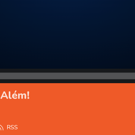
s Além!
RSS