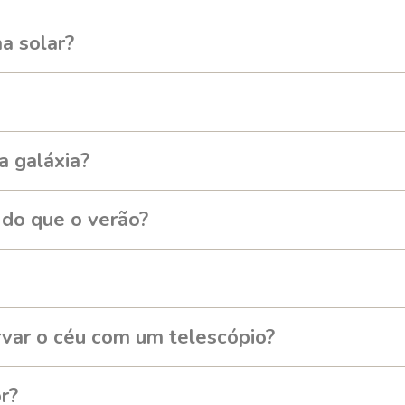
a solar?
a galáxia?
 do que o verão?
rvar o céu com um telescópio?
r?