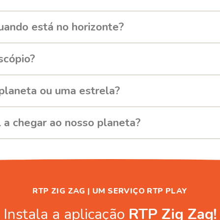
uando está no horizonte?
scópio?
planeta ou uma estrela?
 a chegar ao nosso planeta?
RTP ZIG ZAG | UM SERVIÇO RTP PLAY
Instala a aplicação
RTP Zig Zag!