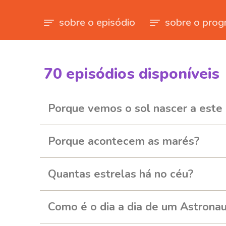
sobre o episódio
sobre o prog
70
episódios disponíveis
259480
262025
270735
Porque vemos o sol nascer a este 
Porque acontecem as marés?
Quantas estrelas há no céu?
Como é o dia a dia de um Astrona