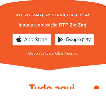
RTP ZIG ZAG | UM SERVIÇO RTP PLAY
Instala a aplicação
RTP Zig Zag!
Disponível para iOS e Android.