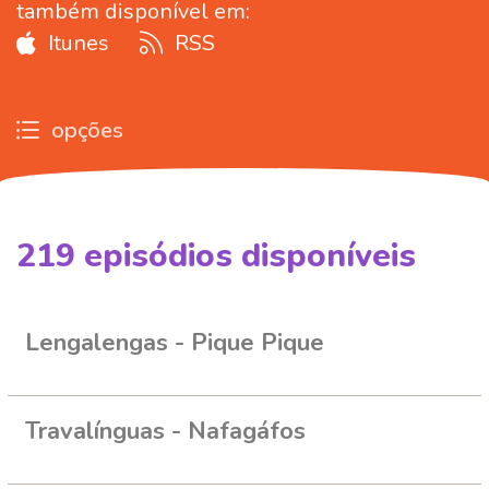
também disponível em:
Itunes
RSS
opções
219
episódios disponíveis
252121
259243
259263
261767
261782
Lengalengas - Pique Pique
Travalínguas - Nafagáfos