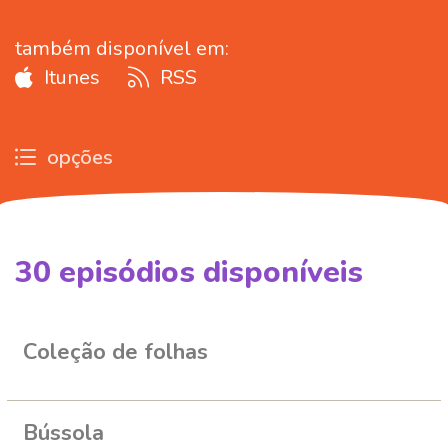
também disponível em:
Itunes
RSS
opções
30
episódios disponíveis
266893
452791
282502
Coleção de folhas
Bússola