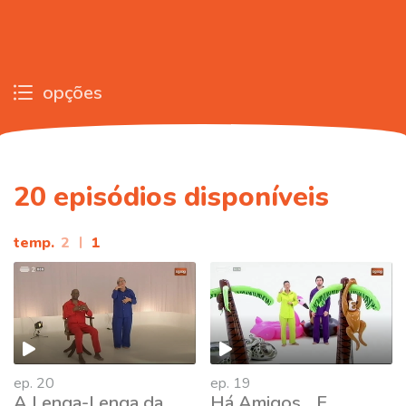
opções
20
episódios disponíveis
temp.
2
|
1
ep. 20
ep. 19
A Lenga-Lenga da
Há Amigos... E