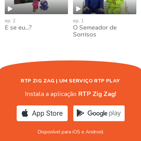
ep. 2
ep. 1
E se eu...?
O Semeador de
Sorrisos
RTP ZIG ZAG | UM SERVIÇO RTP PLAY
Instala a aplicação
RTP Zig Zag!
Disponível para iOS e Android.