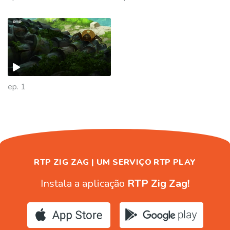
938662
ep. 1
RTP ZIG ZAG | UM SERVIÇO RTP PLAY
Instala a aplicação
RTP Zig Zag!