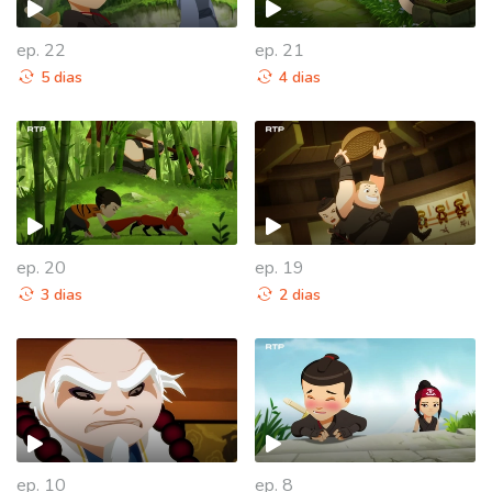
ep. 22
ep. 21
5 dias
4 dias
ep. 20
ep. 19
3 dias
2 dias
938963
ep. 10
ep. 8