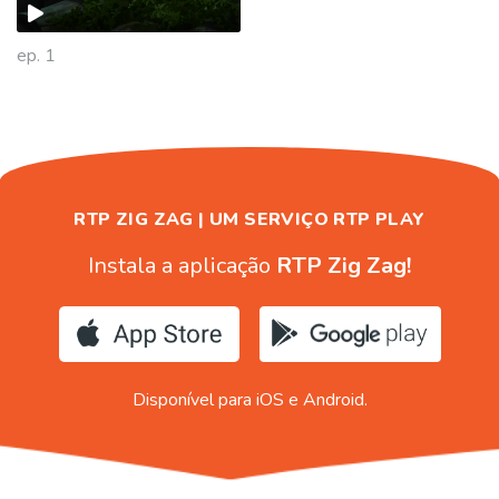
ep. 1
RTP ZIG ZAG | UM SERVIÇO RTP PLAY
Instala a aplicação
RTP Zig Zag!
Disponível para iOS e Android.