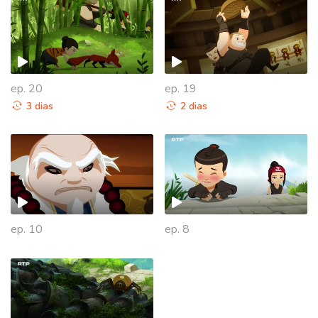
ep. 20
ep. 19
3 dias
2 dias
938963
ep. 10
ep. 8
938662