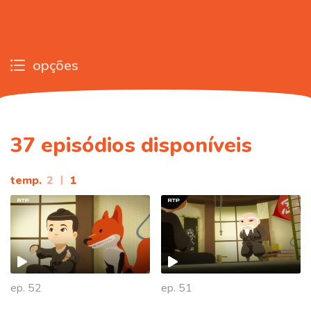
opções
37
episódios disponíveis
temp.
2
|
1
ep. 52
ep. 51