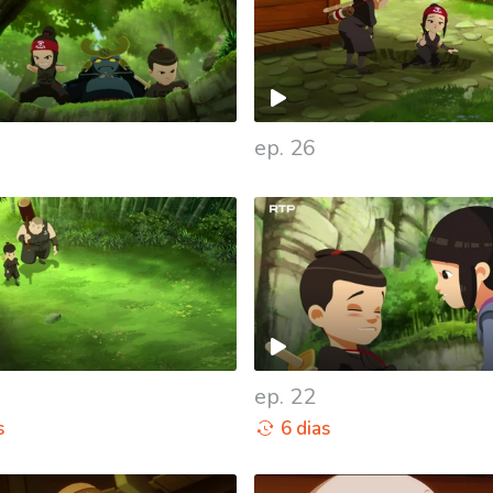
ep. 26
ep. 22
s
6 dias