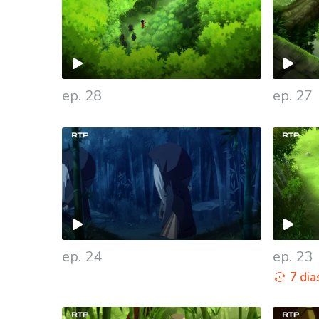
ep. 28
ep. 27
ep. 24
ep. 23
7 dia
938963