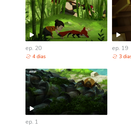
ep. 20
ep. 19
4 dias
3 dia
938662
ep. 1