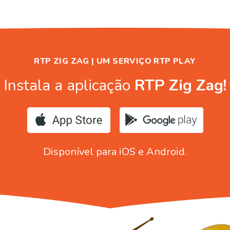
RTP ZIG ZAG | UM SERVIÇO RTP PLAY
Instala a aplicação
RTP Zig Zag!
Disponível para iOS e Android.