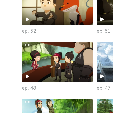
ep. 52
ep. 51
ep. 48
ep. 47
935130