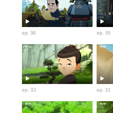
ep. 36
ep. 35
931418
ep. 32
ep. 31