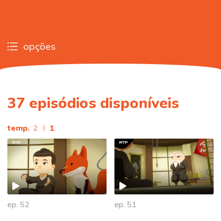
opções
37
episódios disponíveis
temp.
2
|
1
ep. 52
ep. 51