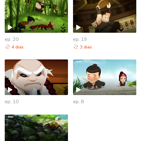
ep. 20
ep. 19
4 dias
3 dias
938963
ep. 10
ep. 8
938662