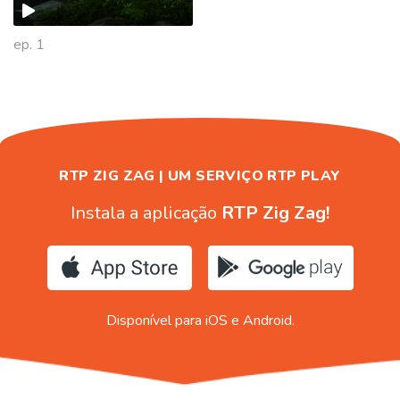
ep. 1
RTP ZIG ZAG | UM SERVIÇO RTP PLAY
Instala a aplicação
RTP Zig Zag!
Disponível para iOS e Android.