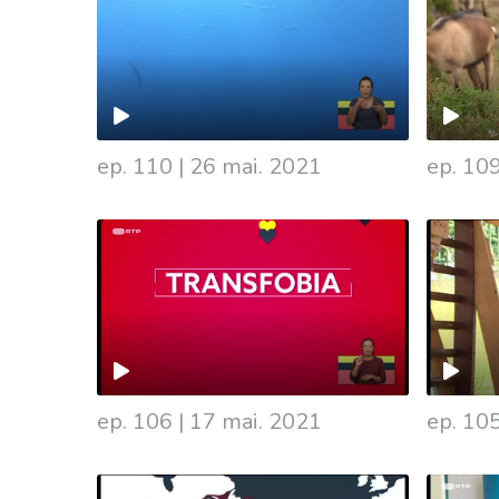
ep. 110
|
26 mai. 2021
ep. 10
543102
ep. 106
|
17 mai. 2021
ep. 10