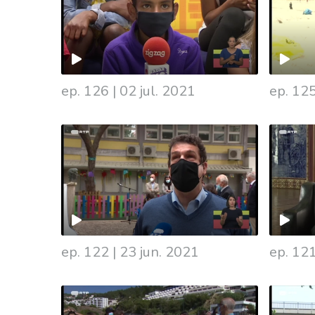
ep. 126
|
02 jul. 2021
ep. 12
ep. 122
|
23 jun. 2021
ep. 12
549548