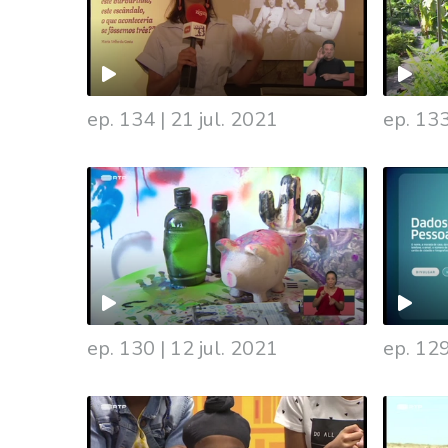
ep. 134
|
21 jul. 2021
ep. 13
555713
ep. 130
|
12 jul. 2021
ep. 12