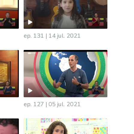
ep. 131
|
14 jul. 2021
ep. 127
|
05 jul. 2021