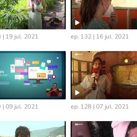
3
|
19 jul. 2021
ep. 132
|
16 jul. 2021
9
|
09 jul. 2021
ep. 128
|
07 jul. 2021