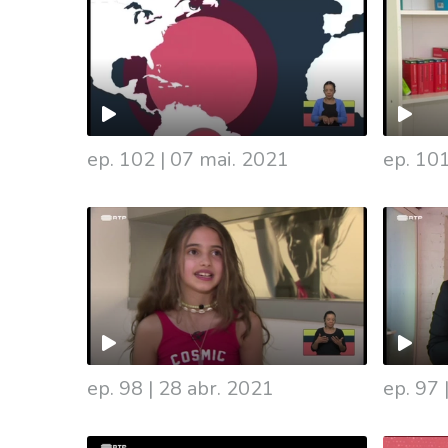
ep. 102
|
07 mai. 2021
ep. 10
ep. 98
|
28 abr. 2021
ep. 97
536677