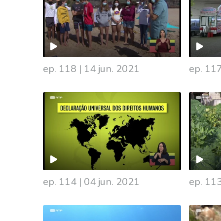
ep. 118
|
14 jun. 2021
ep. 11
ep. 114
|
04 jun. 2021
ep. 11