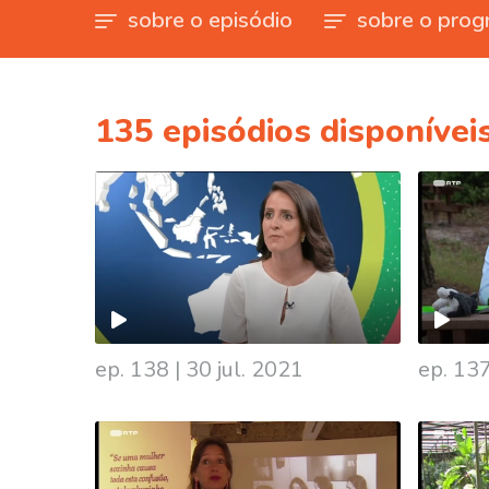
sobre o episódio
sobre o prog
135
episódios disponívei
ep. 138
|
30 jul. 2021
ep. 13