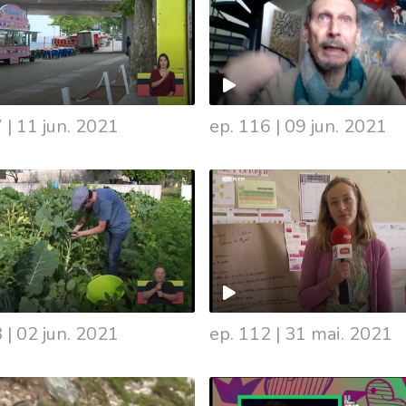
7
|
11 jun. 2021
ep. 116
|
09 jun. 2021
3
|
02 jun. 2021
ep. 112
|
31 mai. 2021