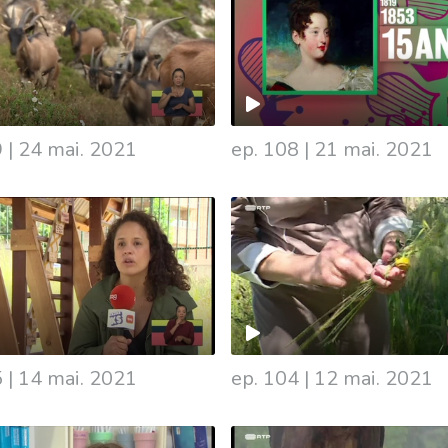
9
|
24 mai. 2021
ep. 108
|
21 mai. 2021
5
|
14 mai. 2021
ep. 104
|
12 mai. 2021