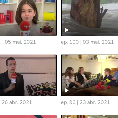
1
|
05 mai. 2021
ep. 100
|
03 mai. 2021
|
26 abr. 2021
ep. 96
|
23 abr. 2021