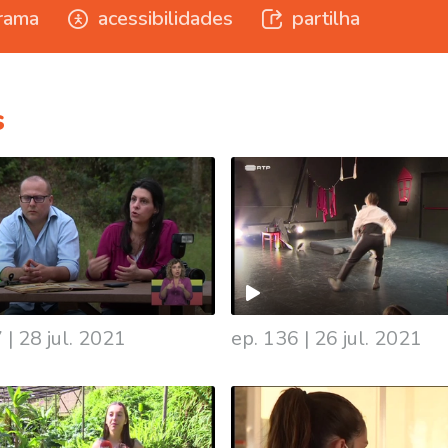
rama
acessibilidades
partilha
s
7
|
28 jul. 2021
ep. 136
|
26 jul. 2021