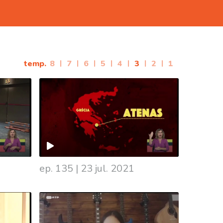
temp.
8
|
7
|
6
|
5
|
4
|
3
|
2
|
1
ep. 135
|
23 jul. 2021