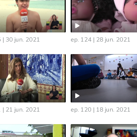
5
|
30 jun. 2021
ep. 124
|
28 jun. 2021
1
|
21 jun. 2021
ep. 120
|
18 jun. 2021