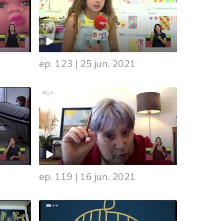
ep. 123
|
25 jun. 2021
ep. 119
|
16 jun. 2021