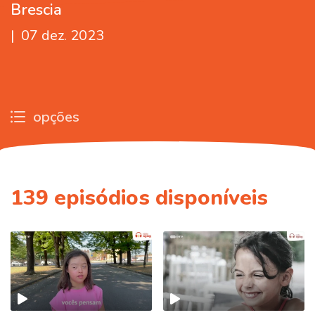
Brescia
|
07 dez. 2023
opções
139
episódios disponíveis