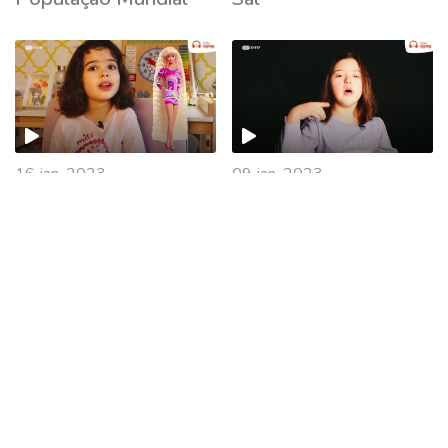
16 jan. 2023
09 jan. 2023
História da Barbie
Inteligência Artificial
03 jan. 2023
19 dez. 2022
Balanço 2022
Natal 2022