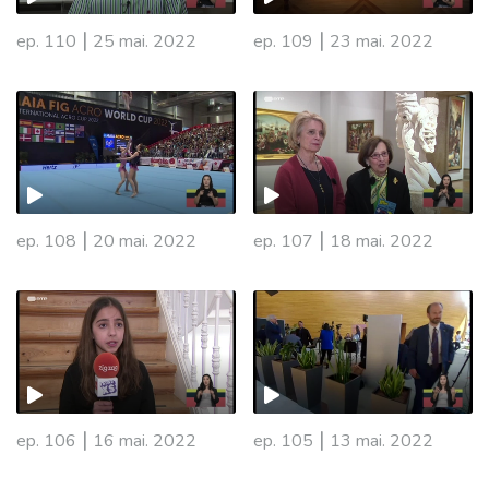
|
|
ep. 110
25 mai. 2022
ep. 109
23 mai. 2022
|
|
ep. 108
20 mai. 2022
ep. 107
18 mai. 2022
616877
|
|
ep. 106
16 mai. 2022
ep. 105
13 mai. 2022