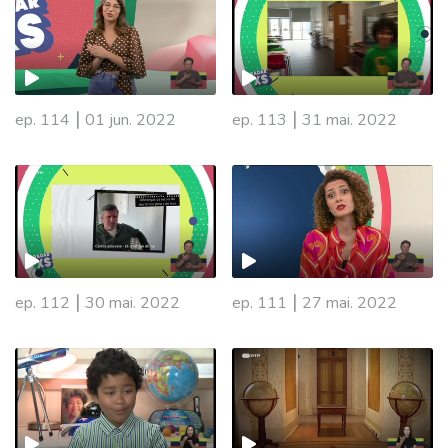
|
|
ep. 114
01 jun. 2022
ep. 113
31 mai. 2022
|
|
ep. 112
30 mai. 2022
ep. 111
27 mai. 2022