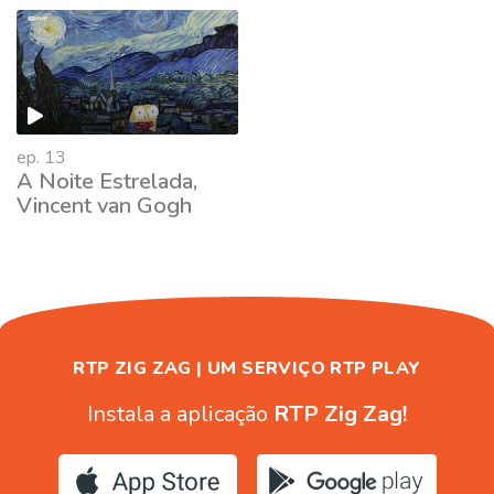
662362
ep. 13
A Noite Estrelada,
Vincent van Gogh
RTP ZIG ZAG | UM SERVIÇO RTP PLAY
Instala a aplicação
RTP Zig Zag!