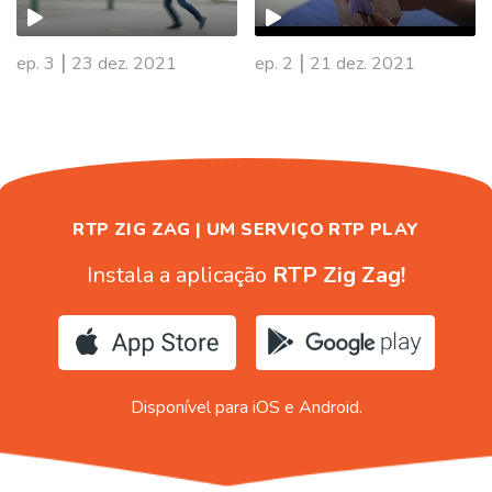
|
|
ep. 3
23 dez. 2021
ep. 2
21 dez. 2021
RTP ZIG ZAG | UM SERVIÇO RTP PLAY
Instala a aplicação
RTP Zig Zag!
Disponível para iOS e Android.