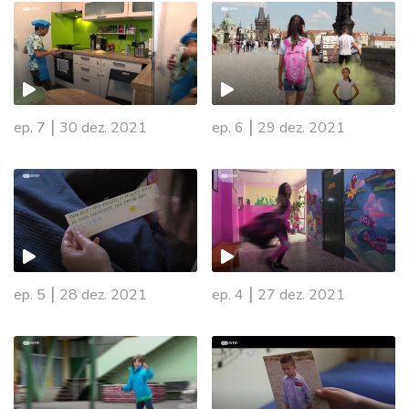
|
|
ep. 7
30 dez. 2021
ep. 6
29 dez. 2021
|
|
ep. 5
28 dez. 2021
ep. 4
27 dez. 2021
587256