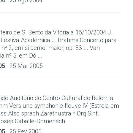
04
25 Ago 2004
eiro de S. Bento da Vitória a 16/10/2004 J.
Festiva Académica J. Brahms Concerto para
 nº 2, em si bemol maior, op. 83 L. Van
a nº 5, em Dó ...
05
25 Mar 2005
de Auditório do Centro Cultural de Belém a
hm Vers une symphonie fleuve IV (Estreia em
uss Also sprach Zarathustra * Orq.Sinf.
 Josep Caballé-Domenech
05
25 Fev 2005