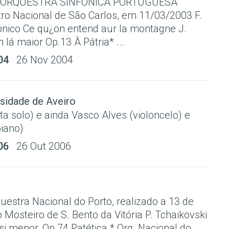
 ORQUESTRA SINFÓNICA PORTUGUESA
tro Nacional de São Carlos, em 11/03/2003 F.
ónico Ce qu¿on entend aur la montagne J.
 lá maior Op.13 À Pátria* ...
04
26 Nov 2004
sidade de Aveiro
uta solo) e ainda Vasco Alves (violoncelo) e
piano)
06
26 Out 2006
uestra Nacional do Porto, realizado a 13 de
Mosteiro de S. Bento da Vitória P. Tchaikovski
si menor, Op 74 Patética * Orq. Nacional do