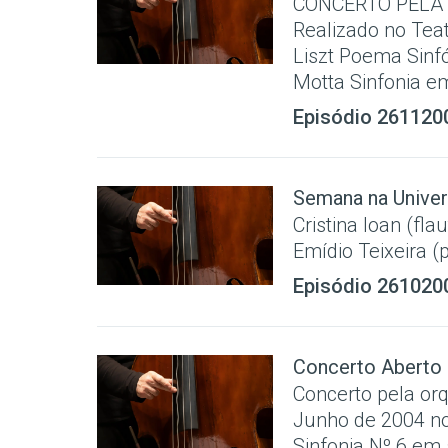
CONCERTO PELA
Realizado no Tea
Liszt Poema Sinf
Motta Sinfonia em
Episódio 261120
Semana na Univer
Cristina Ioan (fla
Emídio Teixeira (
Episódio 261020
Concerto Aberto
Concerto pela orq
Junho de 2004 no 
Sinfonia Nº 6 em 