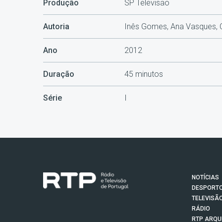
Produção
SP Televisão
Autoria
Inês Gomes, Ana Vasques, C
Ano
2012
Duração
45 minutos
Série
I
NOTÍCIAS
DESPORT
TELEVISÃ
RÁDIO
RTP ARQU