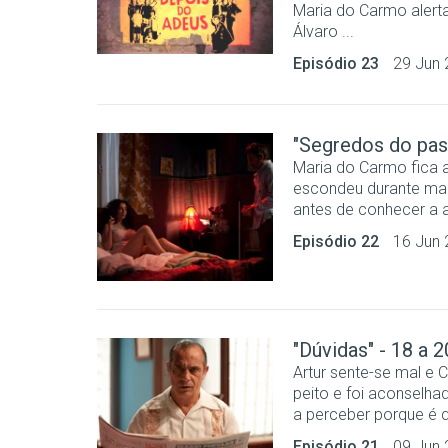
Maria do Carmo alerta 
Álvaro ...
Episódio 23
29 Jun
"Segredos do pass
Maria do Carmo fica a
escondeu durante mai
antes de conhecer a at
Episódio 22
16 Jun
"Dúvidas" - 18 a 
Artur sente-se mal e 
peito e foi aconselha
a perceber porque é qu
Episódio 21
09 Jun