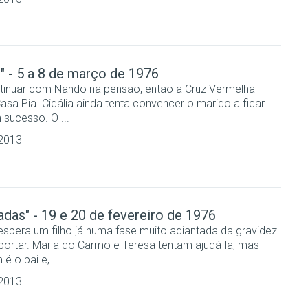
" - 5 a 8 de março de 1976
ontinuar com Nando na pensão, então a Cruz Vermelha
asa Pia. Cidália ainda tenta convencer o marido a ficar
sucesso. O ...
 2013
adas" - 19 e 20 de fevereiro de 1976
spera um filho já numa fase muito adiantada da gravidez
bortar. Maria do Carmo e Teresa tentam ajudá-la, mas
 o pai e, ...
 2013