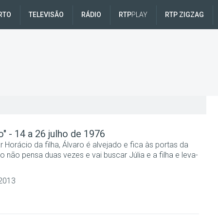
RTO
TELEVISÃO
RÁDIO
RTP
PLAY
RTP ZIGZAG
 - 14 a 26 julho de 1976
r Horácio da filha, Álvaro é alvejado e fica às portas da
 não pensa duas vezes e vai buscar Júlia e a filha e leva-
 2013