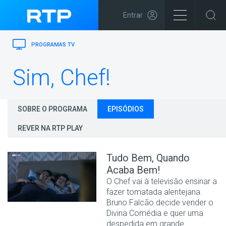
Entrar
PROGRAMAS TV
Sim, Chef!
SOBRE O PROGRAMA
EPISÓDIOS
REVER NA RTP PLAY
Tudo Bem, Quando
Acaba Bem!
O Chef vai à televisão ensinar a
fazer tomatada alentejana.
Bruno Falcão decide vender o
Divina Comédia e quer uma
despedida em grande.