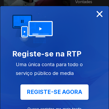
Vontades
×
Ep. 13
O Seu a Seu
Dono
Registe-se na RTP
Uma única conta para todo o
Ep. 14
serviço público de media
Mostra o Que
Vales!
REGISTE-SE AGORA