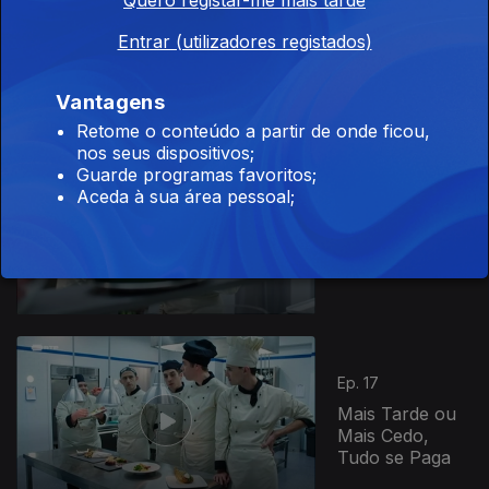
Quero registar-me mais tarde
Ep. 15
Amigos,
Entrar (utilizadores registados)
Amigos, Zangas
à Parte
Vantagens
Retome o conteúdo a partir de onde ficou,
nos seus dispositivos;
Guarde programas favoritos;
Aceda à sua área pessoal;
Ep. 16
Nem tudo é o
que parece!
Ep. 17
Mais Tarde ou
Mais Cedo,
Tudo se Paga