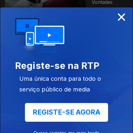
Vontades
×
Ep. 13
O Seu a Seu
Dono
Registe-se na RTP
Uma única conta para todo o
Ep. 14
serviço público de media
Mostra o Que
Vales!
REGISTE-SE AGORA