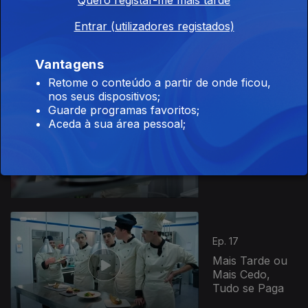
Quero registar-me mais tarde
Ep. 15
Amigos,
Entrar (utilizadores registados)
Amigos, Zangas
à Parte
Vantagens
Retome o conteúdo a partir de onde ficou,
nos seus dispositivos;
Guarde programas favoritos;
Aceda à sua área pessoal;
Ep. 16
Nem tudo é o
que parece!
Ep. 17
Mais Tarde ou
Mais Cedo,
Tudo se Paga