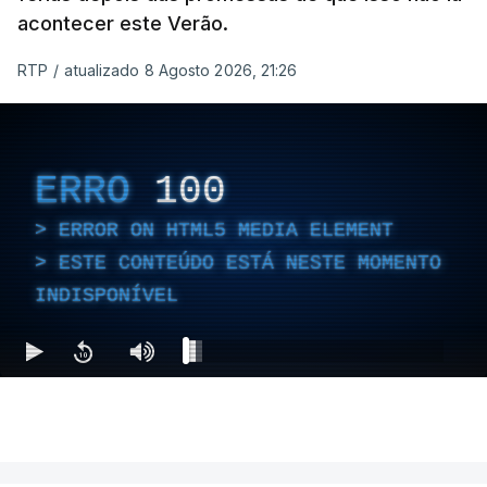
acontecer este Verão.
RTP
/
atualizado 8 Agosto 2026, 21:26
ERRO
100
ERROR ON HTML5 MEDIA ELEMENT
ESTE CONTEÚDO ESTÁ NESTE MOMENTO
INDISPONÍVEL