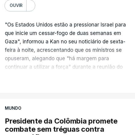
OUVIR
"Os Estados Unidos estão a pressionar Israel para
que inicie um cessar-fogo de duas semanas em
Gaza", informou a Kan no seu noticiário de sexta-
feira à noite, acrescentando que os ministros se
opuseram, alegando que "há margem para
continuar a utilizar a força" durante a reunião do
Gabinete de Segurança de quinta-feira.
VER MAIS
A ideia de uma trégua tem a ver com a
necessidade de travar os ataques com vista à
aplicação do plano de desarmamento do Hamas.
MUNDO
Presidente da Colômbia promete
Além disso, o correspondente do canal de
combate sem tréguas contra
televisão israelita i24News, que também teve