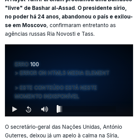
"livre" de Bashar al-Assad
.
O presidente sírio,
no poder há 24 anos, abandonou o país e exilou-
se em Moscovo
, confirmaram entretanto as
agências russas Ria Novosti e Tass.
ERRO
100
ERROR ON HTML5 MEDIA ELEMENT
ESTE CONTEÚDO ESTÁ NESTE
MOMENTO INDISPONÍVEL
O secretário-geral das Nações Unidas, António
Guterres, deixou já um apelo à calma na Síria,