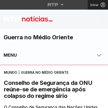
Entrar
Conselho de Seguranç
Guerra no Médio Oriente
MENU
MUNDO
|
GUERRA NO MÉDIO ORIENTE
Conselho de Segurança da ONU
reúne-se de emergência após
colapso do regime sírio
O Conselho de Segurança das Nações Unidas