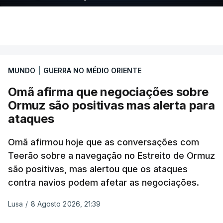
Mizrahi-Rozen, chefe da inteligência militar do
Exército israelita, em declarações citadas pelo
jornal Israel Hayom e reproduzidas por outros
meios de comunicação social do país.
MUNDO
|
GUERRA NO MÉDIO ORIENTE
"É evidente que o Hamas está a tentar passar-nos
Omã afirma que negociações sobre
a responsabilidade", acrescentou Mizrahi-Rozen.
Ormuz são positivas mas alerta para
Por seu lado, David Zini, chefe do Shin Bet -- o
ataques
serviço de segurança interna israelita --, advertiu o
Omã afirmou hoje que as conversações com
gabinete de que o acordo do Hamas sobre o roteiro
Teerão sobre a navegação no Estreito de Ormuz
para Gaza é uma "emboscada estratégica",
são positivas, mas alertou que os ataques
destinada a ganhar tempo e a garantir que Israel
contra navios podem afetar as negociações.
não volte a operar em Gaza antes das eleições,
previstas para o outono.
Lusa
/
8 Agosto 2026, 21:39
Vários ministros, entre os quais Bezalel Smotrich,