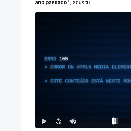
ano passado"
, acusou.
ERRO
100
ERROR ON HTML5 MEDIA ELEMEN
ESTE CONTEÚDO ESTÁ NESTE MO