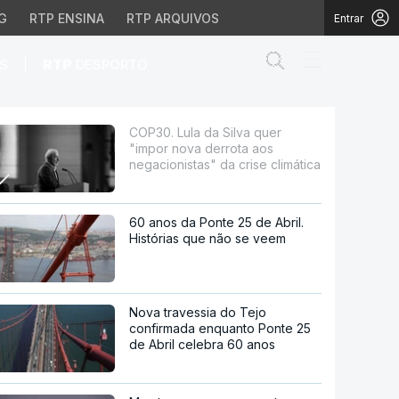
G
RTP ENSINA
RTP ARQUIVOS
Entrar
Abrir campo de
|
S
RTP
DESPORTO
rota aos negacionistas" 
COP30. Lula da Silva quer
"impor nova derrota aos
negacionistas" da crise climática
60 anos da Ponte 25 de Abril.
Histórias que não se veem
Nova travessia do Tejo
confirmada enquanto Ponte 25
de Abril celebra 60 anos