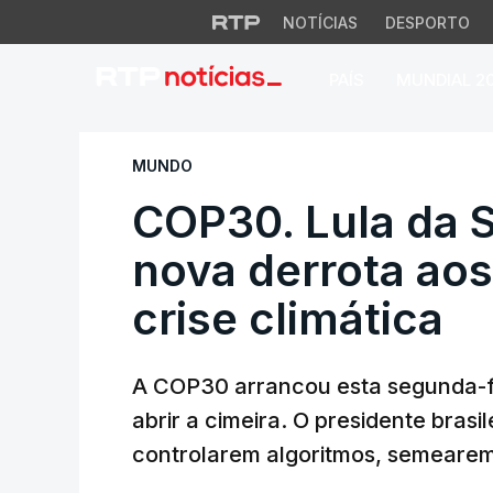
NOTÍCIAS
DESPORTO
PAÍS
MUNDIAL 2
COP30. Lula da Sil
MUNDO
COP30. Lula da S
nova derrota aos
crise climática
A COP30 arrancou esta segunda-fei
abrir a cimeira. O presidente brasi
controlarem algoritmos, semearem