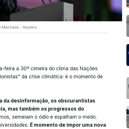
no Machado - Reuters
da-feira a 30ª cimeira do clima das Nações
istas" da crise climática: é o momento de
a da desinformação, os obscurantistas
ncia, mas também os progressos do
tmos, semeiam o ódio e espalham o medo.
niversidades.
É momento de impor uma nova