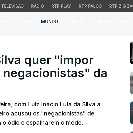
TELEVISÃO
RÁDIO
RTP PLAY
RTP PALCO
RTP ZIG ZA
026
EUROPA
MUNDO
OPINIÃO
VÍDEOS
ÁUDIO
va quer "impor nova der
ilva quer "impor
 negacionistas" da
ra, com Luiz Inácio Lula da Silva a
leiro acusou os "negacionistas" de
 o ódio e espalharem o medo.