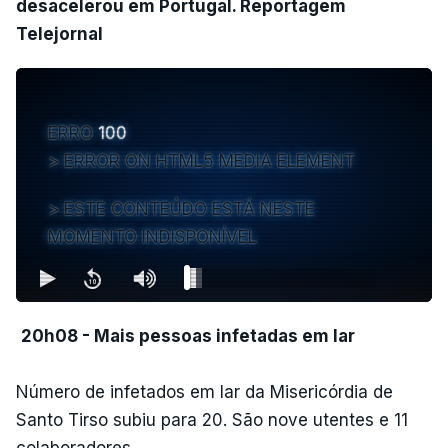
desacelerou em Portugal. Reportagem
Telejornal
ERRO
100
ERROR ON HTML5 MEDIA ELEMENT
ESTE CONTEÚDO ESTÁ NESTE
MOMENTO INDISPONÍVEL
20h08 - Mais pessoas infetadas em lar
Número de infetados em lar da Misericórdia de
Santo Tirso subiu para 20. São nove utentes e 11
colaboradores.