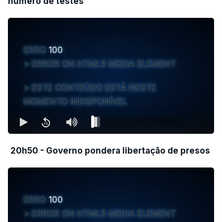
número de testes
ERRO
100
ERROR ON HTML5 MEDIA ELEMENT
ESTE CONTEÚDO ESTÁ NESTE
MOMENTO INDISPONÍVEL
20h50 - Governo pondera libertação de presos
ERRO
100
ERROR ON HTML5 MEDIA ELEMENT