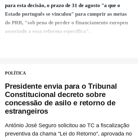
para esta decisão, o prazo de 31 de agosto "a que o
Estado português se vinculou" para cumprir as metas
do PRR, "sob pena de perder o financiamento europeu
associado a essa reforma específica".
VER MAIS
António José Seguro entende que a reforma reúne treze
apoios sociais "num só" e pretende "tornar o sistema mais
simples, mais justo e transparente".
POLÍTICA
"Sempre que seja possível reduzir burocracias, eliminar
Presidente envia para o Tribunal
sobreposições e garantir que os apoios chegam a quem
Constitucional decreto sobre
mais necessita, estaremos a dar um passo na direção
concessão de asilo e retorno de
certa", argumenta o Presidente da República.
estrangeiros
António José Seguro solicitou ao TC a fiscalização
Assegurar que "ninguém é prejudicado"
preventiva da chama "Lei do Retorno", aprovada no