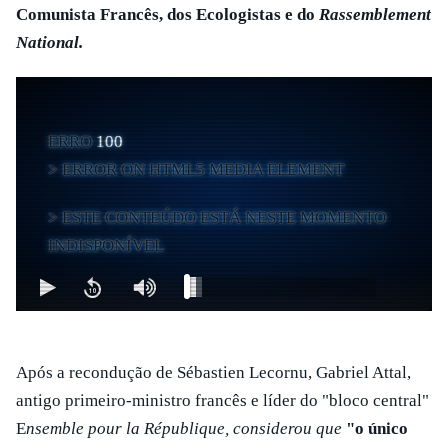
Comunista Francês, dos Ecologistas e do
Rassemblement
National.
ERRO
100
ERROR ON HTML5 MEDIA ELEMENT
ESTE CONTEÚDO ESTÁ NESTE MOMENTO
INDISPONÍVEL
Após a recondução de Sébastien Lecornu, Gabriel Attal,
antigo primeiro-ministro francês e líder do "bloco central"
E
nsemble pour la République, considerou que
"o único