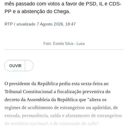
mês passado com votos a favor de PSD, IL e CDS-
PP e a abstenção do Chega.
O Preisdente deixa, no entanto, deixa alguns avisos:
uma
RTP
/
atualizado 7 Agosto 2026, 18:47
reforma desta dimensão "deve ter como primeiro
critério a proteção das pessoas" e "nenhum processo
de simplificação pode traduzir-se numa diminuição da
Foto: Estela Silva - Lusa
proteção social".
OUVIR
António José Seguro vinca que se
deverá assegurar que
"ninguém é prejudicado face à situação de que hoje
beneficia"
, dando especial atenção a quem vive em
O presidente da República pediu esta sexta-feira ao
situações "de maior fragilidade", como as famílias de
Tribunal Constitucional a fiscalização preventiva do
menores rendimentos, os idosos ou pessoas com
decreto da Assembleia da República que "altera os
deficiência.
regimes de acolhimento de estrangeiros ou apátridas, de
entrada, permanência, saída e afastamento de estrangeiros
O Presidente da República sublinha que as prestações
do território nacional, e de concessão de asilo".