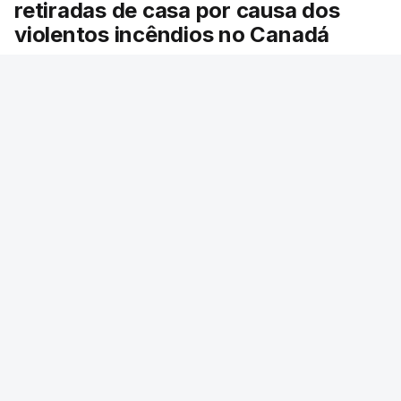
retiradas de casa por causa dos
violentos incêndios no Canadá
Milhares de pessoas têm ordem de evacuação.
O governo da província declarou o estado de
emergência por causa de dezenas de incêndios
florestais que estão descontrolados.
RTP
/
9 Agosto 2026, 08:03