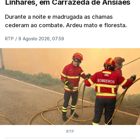
Linhares, em Carrazeda de Ansiães
ESTE CONTEÚDO ESTÁ NESTE
MOMENTO INDISPONÍVEL
Durante a noite e madrugada as chamas
cederam ao combate. Ardeu mato e floresta.
RTP
/
9 Agosto 2026, 07:59
RTP