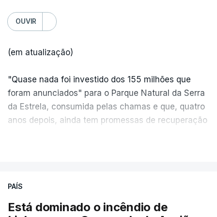
OUVIR
(em atualização)
"Quase nada foi investido dos 155 milhões que
foram anunciados" para o Parque Natural da Serra
da Estrela, consumida pelas chamas e que, quatro
anos depois, ainda tem promessas de recuperação
por cumprir.
VER MAIS
ERRO
100
PAÍS
ERROR ON HTML5 MEDIA ELEMENT
Está dominado o incêndio de