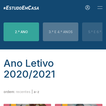
2.º ANO
3.º E 4.º ANOS
5.º E 6.º 
Ano Letivo
2020/2021
ordem:
recentes
|
a-z