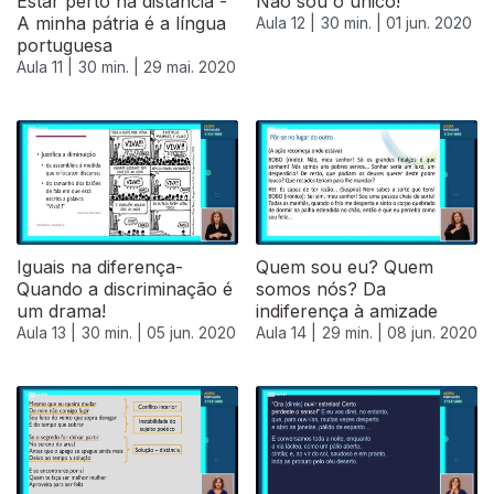
Estar perto na distância -
Não sou o único!
A minha pátria é a língua
Aula 12 |
30 min. |
01 jun. 2020
portuguesa
Aula 11 |
30 min. |
29 mai. 2020
Iguais na diferença-
Quem sou eu? Quem
Quando a discriminação é
somos nós? Da
um drama!
indiferença à amizade
Aula 13 |
30 min. |
05 jun. 2020
Aula 14 |
29 min. |
08 jun. 2020