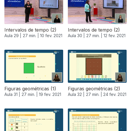
Intervalos de tempo (2)
Intervalos de tempo (2)
Aula 29 |
27 min. |
10 fev. 2021
Aula 30 |
27 min. |
12 fev. 2021
Figuras geométricas (1)
Figuras geométricas (2)
Aula 31 |
27 min. |
19 fev. 2021
Aula 32 |
27 min. |
24 fev. 2021