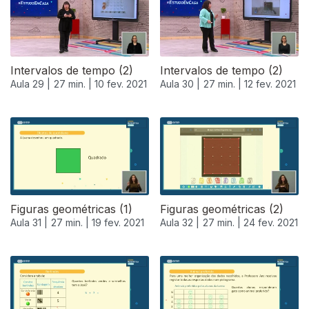
Intervalos de tempo (2)
Intervalos de tempo (2)
Aula 29 |
27 min. |
10 fev. 2021
Aula 30 |
27 min. |
12 fev. 2021
Figuras geométricas (1)
Figuras geométricas (2)
Aula 31 |
27 min. |
19 fev. 2021
Aula 32 |
27 min. |
24 fev. 2021