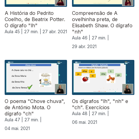
A História do Pedrito
Compreensão de A
Coelho, de Beatrix Potter.
ovelhinha preta, de
O dígrafo "lh"
Elisabeth Shaw. O dígrafo
"nh"
Aula 45 |
27 min. |
27 abr. 2021
Aula 46 |
27 min. |
29 abr. 2021
542032
O poema "Chove chuva",
Os dígrafos "lh", "nh" e
de António Mota. O
"ch". Exercícios
dígrafo "ch"
Aula 48 |
27 min. |
Aula 47 |
27 min. |
06 mai. 2021
04 mai. 2021