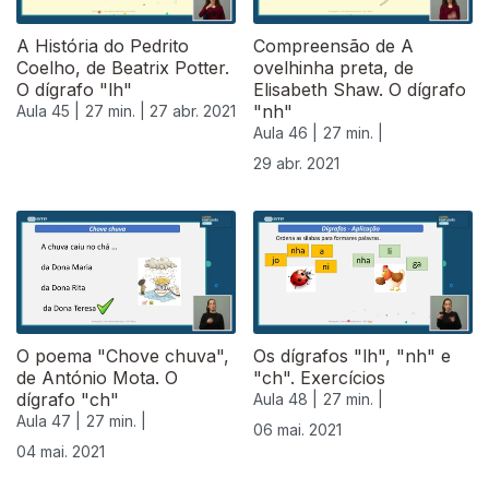
A História do Pedrito
Compreensão de A
Coelho, de Beatrix Potter.
ovelhinha preta, de
O dígrafo "lh"
Elisabeth Shaw. O dígrafo
"nh"
Aula 45 |
27 min. |
27 abr. 2021
Aula 46 |
27 min. |
29 abr. 2021
542032
O poema "Chove chuva",
Os dígrafos "lh", "nh" e
de António Mota. O
"ch". Exercícios
dígrafo "ch"
Aula 48 |
27 min. |
Aula 47 |
27 min. |
06 mai. 2021
04 mai. 2021