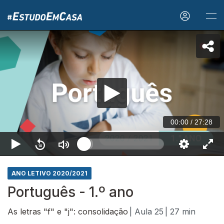
00:00
/
27:28
ANO LETIVO 2020/2021
Português - 1.º ano
As letras "f" e "j": consolidação
| Aula 25
| 27 min