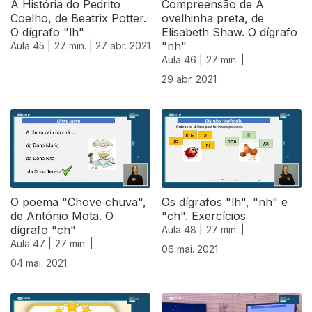
A História do Pedrito
Compreensão de A
Coelho, de Beatrix Potter.
ovelhinha preta, de
O dígrafo "lh"
Elisabeth Shaw. O dígrafo
"nh"
Aula 45 |
27 min. |
27 abr. 2021
Aula 46 |
27 min. |
29 abr. 2021
542032
O poema "Chove chuva",
Os dígrafos "lh", "nh" e
de António Mota. O
"ch". Exercícios
dígrafo "ch"
Aula 48 |
27 min. |
Aula 47 |
27 min. |
06 mai. 2021
04 mai. 2021