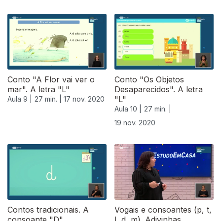
Conto "A Flor vai ver o
Conto "Os Objetos
mar". A letra "L"
Desaparecidos". A letra
"L"
Aula 9 |
27 min. |
17 nov. 2020
Aula 10 |
27 min. |
19 nov. 2020
508428
Contos tradicionais. A
Vogais e consoantes (p, t,
consoante "D"
l, d, m). Adivinhas