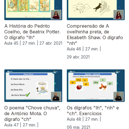
A História do Pedrito
Compreensão de A
Coelho, de Beatrix Potter.
ovelhinha preta, de
O dígrafo "lh"
Elisabeth Shaw. O dígrafo
"nh"
Aula 45 |
27 min. |
27 abr. 2021
Aula 46 |
27 min. |
29 abr. 2021
542032
O poema "Chove chuva",
Os dígrafos "lh", "nh" e
de António Mota. O
"ch". Exercícios
dígrafo "ch"
Aula 48 |
27 min. |
Aula 47 |
27 min. |
06 mai. 2021