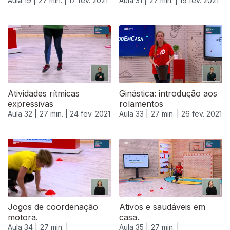
Aula 19 |
27 min. |
17 fev. 2021
Aula 31 |
27 min. |
19 fev. 2021
Atividades rítmicas
Ginástica: introdução aos
expressivas
rolamentos
Aula 32 |
27 min. |
24 fev. 2021
Aula 33 |
27 min. |
26 fev. 2021
528486
Jogos de coordenação
Ativos e saudáveis em
motora.
casa.
Aula 34 |
27 min. |
Aula 35 |
27 min. |