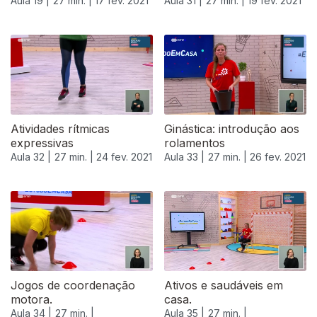
Aula 19 |
27 min. |
17 fev. 2021
Aula 31 |
27 min. |
19 fev. 2021
Atividades rítmicas
Ginástica: introdução aos
expressivas
rolamentos
Aula 32 |
27 min. |
24 fev. 2021
Aula 33 |
27 min. |
26 fev. 2021
528486
Jogos de coordenação
Ativos e saudáveis em
motora.
casa.
Aula 34 |
27 min. |
Aula 35 |
27 min. |