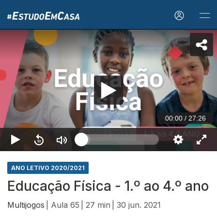
00:00
/
27:26
ANO LETIVO 2020/2021
Educação Física - 1.º ao 4.º ano
Multijogos
| Aula 65
| 27 min
| 30 jun. 2021