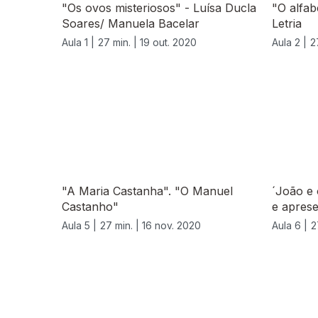
"Os ovos misteriosos" - Luísa Ducla
"O alfab
Soares/ Manuela Bacelar
Letria
Aula 1 |
27 min. |
19 out. 2020
Aula 2 |
2
"A Maria Castanha". "O Manuel
´João e 
Castanho"
e aprese
Aula 5 |
27 min. |
16 nov. 2020
Aula 6 |
2
520980