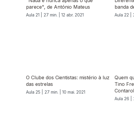
"Nada é nunca apenas o que
Diferent
parece", de António Mateus
banda d
Aula 21 |
27 min. |
12 abr. 2021
Aula 22 |
O Clube dos Cientistas: mistério à luz
Quem qu
das estrelas
Tino Fre
Contaro
Aula 25 |
27 min. |
10 mai. 2021
Aula 26 |