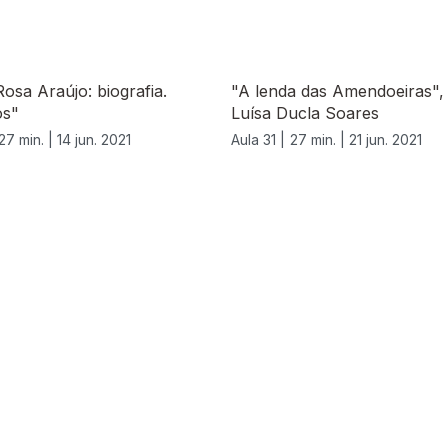
Rosa Araújo: biografia.
"A lenda das Amendoeiras",
os"
Luísa Ducla Soares
27 min. |
14 jun. 2021
Aula 31 |
27 min. |
21 jun. 2021