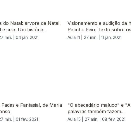
 do Natal: árvore de Natal,
Visionamento e audição da h
 e ceia. Um história...
Patinho Feio. Texto sobre os.
27 min. |
04 jan. 2021
Aula 11 |
27 min. |
11 jan. 2021
 Fadas e Fantasia!, de Maria
"O abecedário maluco" e "A
onso
palavras também fazem...
27 min. |
01 fev. 2021
Aula 15 |
27 min. |
08 fev. 2021