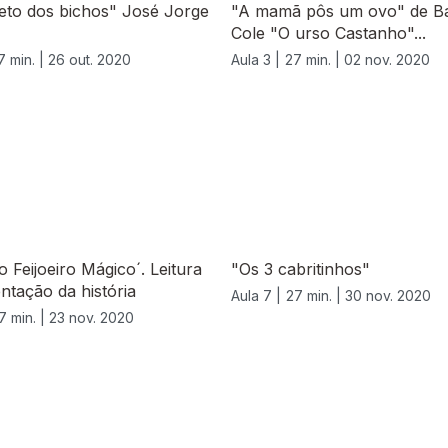
eto dos bichos" José Jorge
"A mamã pôs um ovo" de Ba
Cole "O urso Castanho"...
7 min. |
26 out. 2020
Aula 3 |
27 min. |
02 nov. 2020
o Feijoeiro Mágico´. Leitura
"Os 3 cabritinhos"
ntação da história
Aula 7 |
27 min. |
30 nov. 2020
7 min. |
23 nov. 2020