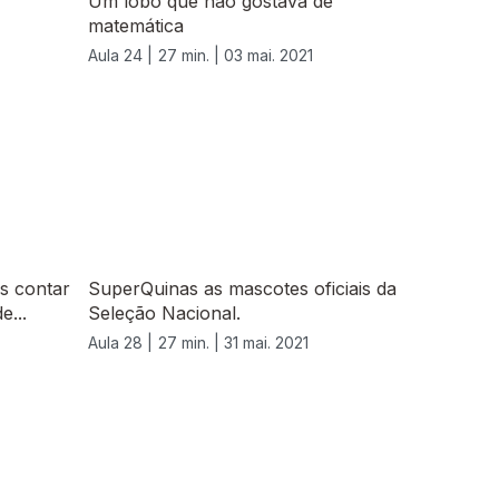
Um lobo que não gostava de
matemática
Aula 24 |
27 min. |
03 mai. 2021
s contar
SuperQuinas as mascotes oficiais da
e...
Seleção Nacional.
Aula 28 |
27 min. |
31 mai. 2021