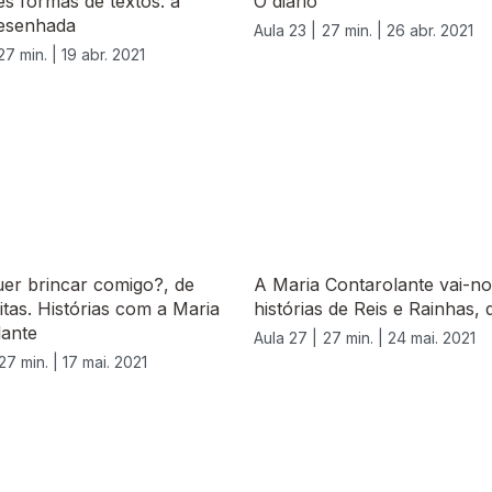
es formas de textos: a
O diário
esenhada
Aula 23 |
27 min. |
26 abr. 2021
27 min. |
19 abr. 2021
er brincar comigo?, de
A Maria Contarolante vai-no
itas. Histórias com a Maria
histórias de Reis e Rainhas, d
lante
Aula 27 |
27 min. |
24 mai. 2021
27 min. |
17 mai. 2021