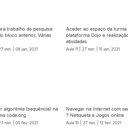
ra trabalho de pesquisa:
Aceder ao espaço da turma
do bloco anterior. Várias
plataforma Dojo e realizaçã
.
atividades
27 min. |
08 jan. 2021
Aula 11 |
27 min. |
15 jan. 2021
 algoritmia (sequência) na
Navegar na Internet com s
rma code.org
? Netiqueta e Jogos online
27 min. |
05 fev. 2021
Aula 15 |
27 min. |
12 fev. 2021