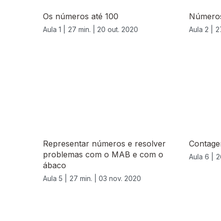
Os números até 100
Números
Aula 1 |
27 min. |
20 out. 2020
Aula 2 |
2
Representar números e resolver
Contage
problemas com o MAB e com o
Aula 6 |
2
ábaco
Aula 5 |
27 min. |
03 nov. 2020
508484