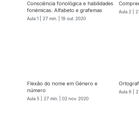
Consciência fonológica e habilidades
Compree
fonémicas. Alfabeto e grafemas
Aula 2 |
2
Aula 1 |
27 min. |
19 out. 2020
Flexão do nome em Género e
Ortograf
número
Aula 6 |
2
Aula 5 |
27 min. |
02 nov. 2020
508175