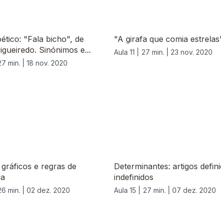
ético: "Fala bicho", de
"A girafa que comia estrelas"
Figueiredo. Sinónimos e...
Aula 11 |
27 min. |
23 nov. 2020
27 min. |
18 nov. 2020
gráficos e regras de
Determinantes: artigos defin
ia
indefinidos
26 min. |
02 dez. 2020
Aula 15 |
27 min. |
07 dez. 2020