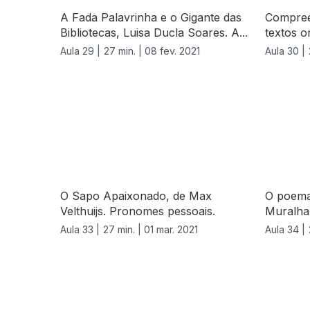
A Fada Palavrinha e o Gigante das
Compree
Bibliotecas, Luisa Ducla Soares. A...
textos or
Aula 29 |
27 min. |
08 fev. 2021
Aula 30 |
529527
O Sapo Apaixonado, de Max
O poema
Velthuijs. Pronomes pessoais.
Muralha.
Aula 33 |
27 min. |
01 mar. 2021
Aula 34 |