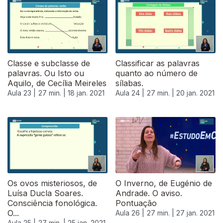
518991
Classe e subclasse de
Classificar as palavras
palavras. Ou Isto ou
quanto ao número de
Aquilo, de Cecília Meireles
sílabas.
Aula 23 |
27 min. |
18 jan. 2021
Aula 24 |
27 min. |
20 jan. 2021
Os ovos misteriosos, de
O Inverno, de Eugénio de
Luísa Ducla Soares.
Andrade. O aviso.
Consciência fonológica.
Pontuação
O...
Aula 26 |
27 min. |
27 jan. 2021
Aula 25 |
27 min. |
25 jan. 2021