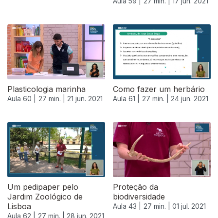
Aula 59 |
27 min. |
17 jun. 2021
Plasticologia marinha
Como fazer um herbário
Aula 60 |
27 min. |
21 jun. 2021
Aula 61 |
27 min. |
24 jun. 2021
Um pedipaper pelo
Proteção da
Jardim Zoológico de
biodiversidade
Lisboa
Aula 43 |
27 min. |
01 jul. 2021
Aula 62 |
27 min. |
28 jun. 2021