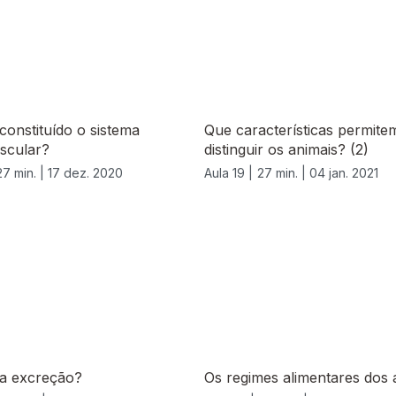
onstituído o sistema
Que características permite
scular?
distinguir os animais? (2)
27 min. |
17 dez. 2020
Aula 19 |
27 min. |
04 jan. 2021
 a excreção?
Os regimes alimentares dos 