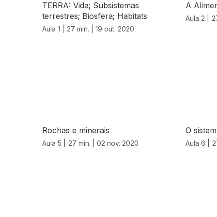
TERRA: Vida; Subsistemas
A Alime
terrestres; Biosfera; Habitats
Aula 2 |
2
Aula 1 |
27 min. |
19 out. 2020
Rochas e minerais
O sistem
Aula 5 |
27 min. |
02 nov. 2020
Aula 6 |
2
508481