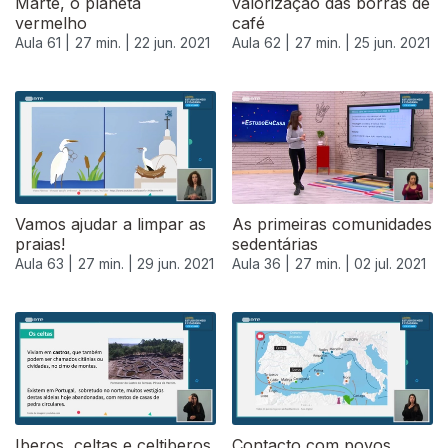
Marte, o planeta
valorização das borras de
vermelho
café
Aula 61 |
27 min. |
22 jun. 2021
Aula 62 |
27 min. |
25 jun. 2021
Vamos ajudar a limpar as
As primeiras comunidades
praias!
sedentárias
Aula 63 |
27 min. |
29 jun. 2021
Aula 36 |
27 min. |
02 jul. 2021
556624
Iberos, celtas e celtiberos
Contacto com povos