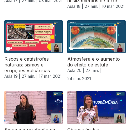
deslizamentos de terra
Aula 17 |
27 min. |
03 mar. 2021
Aula 18 |
27 min. |
10 mar. 2021
Riscos e catástrofes
Atmosfera e o aumento
naturais: sismos e
do efeito de estufa
erupções vulcânicas
Aula 20 |
27 min. |
Aula 19 |
27 min. |
17 mar. 2021
24 mar. 2021
Smog e a rarefação da
Chuvas ácidas