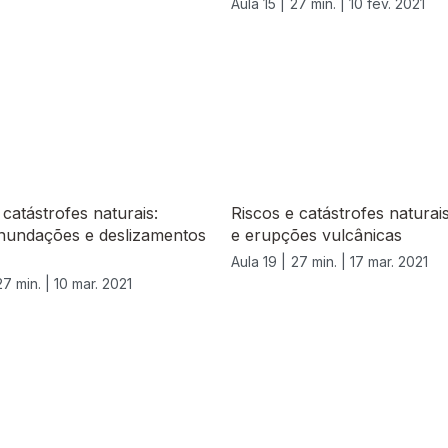
Aula 15 |
27 min. |
10 fev. 2021
 catástrofes naturais:
Riscos e catástrofes naturai
inundações e deslizamentos
e erupções vulcânicas
Aula 19 |
27 min. |
17 mar. 2021
27 min. |
10 mar. 2021