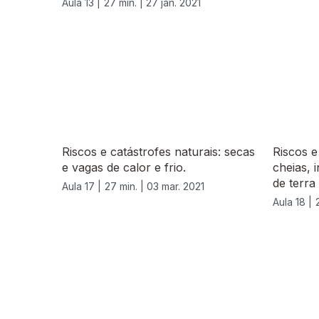
Aula 13 |
27 min. |
27 jan. 2021
Riscos e catástrofes naturais: secas
Riscos e
e vagas de calor e frio.
cheias, 
de terra
Aula 17 |
27 min. |
03 mar. 2021
Aula 18 |
540146