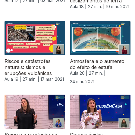
deslizamentos de terra
Aula 17 |
27 min. |
03 mar. 2021
Aula 18 |
27 min. |
10 mar. 2021
Riscos e catástrofes
Atmosfera e o aumento
naturais: sismos e
do efeito de estufa
erupções vulcânicas
Aula 20 |
27 min. |
Aula 19 |
27 min. |
17 mar. 2021
24 mar. 2021
Smog e a rarefação da
Chuvas ácidas