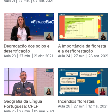
Aula 21 |
27 min. |
07 abr. 2021
540146
Degradação dos solos e
A importância da floresta
desertificação
e a desflorestação
Aula 23 |
27 min. |
21 abr. 2021
Aula 24 |
27 min. |
28 abr. 2021
Geografia da Língua
Incêndios florestais
Portuguesa: CPLP
Aula 26 |
27 min. |
12 mai. 2021
Aula 25 |
27 min. |
05 mai. 2021