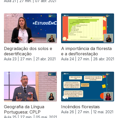
Aula 21 |
27 min. |
07 abr. 2021
540146
Degradação dos solos e
A importância da floresta
desertificação
e a desflorestação
Aula 23 |
27 min. |
21 abr. 2021
Aula 24 |
27 min. |
28 abr. 2021
Geografia da Língua
Incêndios florestais
Portuguesa: CPLP
Aula 26 |
27 min. |
12 mai. 2021
Aula 25 |
27 min. |
05 mai. 2021