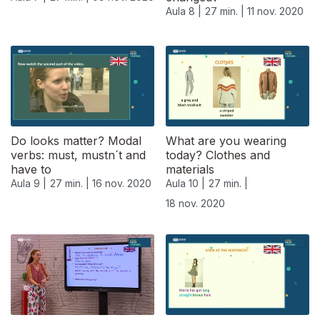
Aula 8 |
27 min. |
11 nov. 2020
Do looks matter? Modal
What are you wearing
verbs: must, mustn´t and
today? Clothes and
have to
materials
Aula 9 |
27 min. |
16 nov. 2020
Aula 10 |
27 min. |
18 nov. 2020
508184