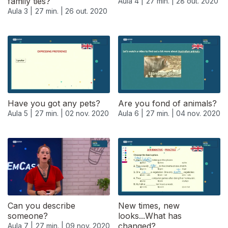
family ties?
Aula 4 |
27 min. |
28 out. 2020
Aula 3 |
27 min. |
26 out. 2020
Have you got any pets?
Are you fond of animals?
Aula 5 |
27 min. |
02 nov. 2020
Aula 6 |
27 min. |
04 nov. 2020
Can you describe
New times, new
someone?
looks...What has
changed?
Aula 7 |
27 min. |
09 nov. 2020