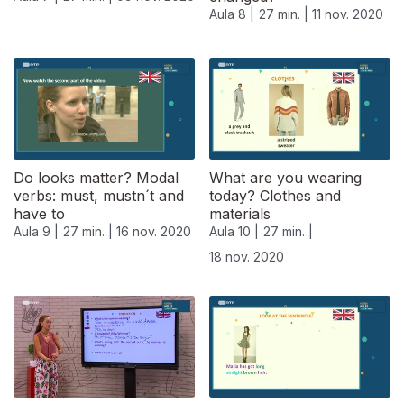
Aula 8 |
27 min. |
11 nov. 2020
Do looks matter? Modal
What are you wearing
verbs: must, mustn´t and
today? Clothes and
have to
materials
Aula 9 |
27 min. |
16 nov. 2020
Aula 10 |
27 min. |
18 nov. 2020
508184