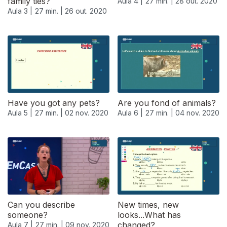
family ties?
Aula 4 |
27 min. |
28 out. 2020
Aula 3 |
27 min. |
26 out. 2020
Have you got any pets?
Are you fond of animals?
Aula 5 |
27 min. |
02 nov. 2020
Aula 6 |
27 min. |
04 nov. 2020
Can you describe
New times, new
someone?
looks...What has
changed?
Aula 7 |
27 min. |
09 nov. 2020