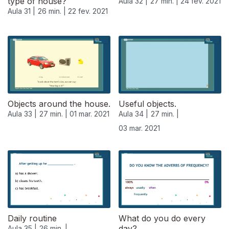
type of house?
Aula 32 |
27 min. |
24 fev. 2021
Aula 31 |
26 min. |
22 fev. 2021
Objects around the house.
Useful objects.
Aula 33 |
27 min. |
01 mar. 2021
Aula 34 |
27 min. |
03 mar. 2021
529555
Daily routine
What do you do every
day?
Aula 35 |
26 min. |