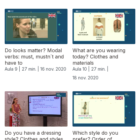
Do looks matter? Modal
What are you wearing
verbs: must, mustn´t and
today? Clothes and
have to
materials
Aula 9 |
27 min. |
16 nov. 2020
Aula 10 |
27 min. |
18 nov. 2020
508184
Do you have a dressing
Which style do you
style? Clothes and styles
prefer? Order of